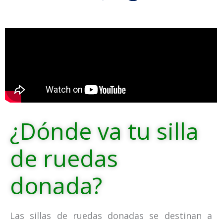
¿Dónde va tu silla
de ruedas
donada?
Las sillas de ruedas donadas se destinan a