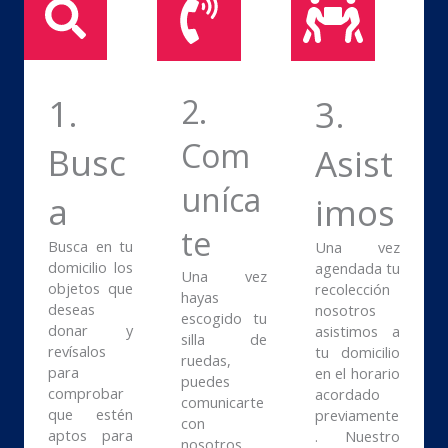
1.
2.
3.
Com
Busc
Asist
uníca
a
imos
te
Busca en tu
Una vez
domicilio los
agendada tu
Una vez
objetos que
recolección
hayas
deseas
nosotros
escogido tu
donar y
asistimos a
silla de
revísalos
tu domicilio
ruedas,
para
en el horario
puedes
comprobar
acordado
comunicarte
que estén
previamente
con
aptos para
. Nuestro
nosotros